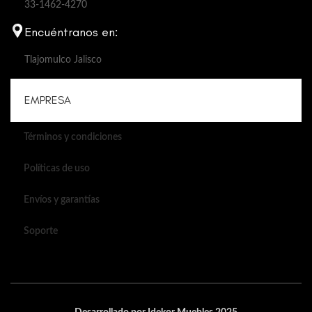
33-1462-4270
Encuéntranos en:
Tlajomulco Jalisco
EMPRESA
Términos y condiciones
Políticas de uso
Envíos y garantías
Soporte