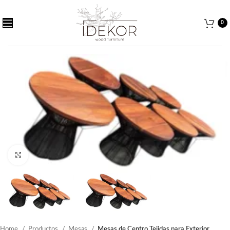
0
Haga Click para agrandar
Home
Productos
Mesas
Mesas de Centro Tejidas para Exterior