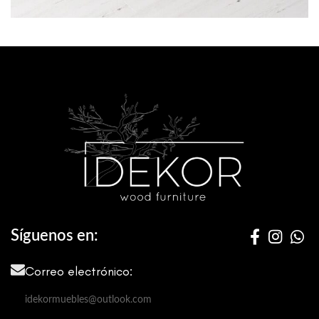
Et vestibulum quis a suspendisse
Decor
Síguenos en:
Correo electrónico:
idekormuebles@outlook.com