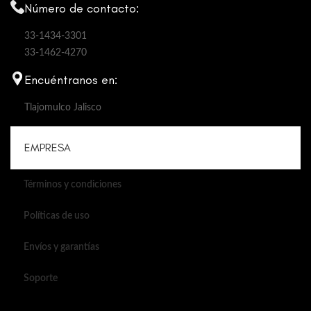
Número de contacto:
33-1434-3301
33-1462-4270
Encuéntranos en:
Tlajomulco Jalisco
EMPRESA
Términos y condiciones
Políticas de uso
Envíos y garantías
Soporte