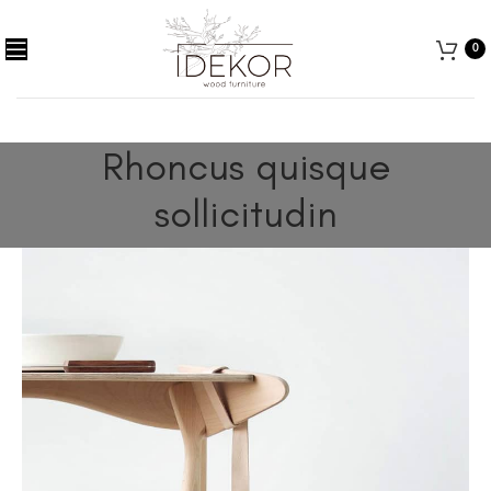
0
Rhoncus quisque
sollicitudin